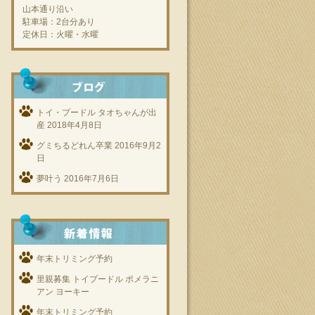
山本通り沿い
駐車場：2台分あり
定休日：火曜・水曜
トイ・プードル タオちゃんが出
産
2018年4月8日
グミちるどれん卒業
2016年9月2
日
夢叶う
2016年7月6日
年末トリミング予約
里親募集 トイプードル ポメラニ
アン ヨーキー
年末トリミング予約