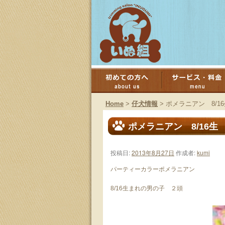
コ
ン
Home
>
仔犬情報
>
ポメラニアン 8
テ
ポメラニアン 8/1
ン
投稿日:
2013年8月27日
作成者:
kumi
ツ
パーティーカラーポメラニアン
へ
8/16生まれの男の子 ２頭
ス
キ