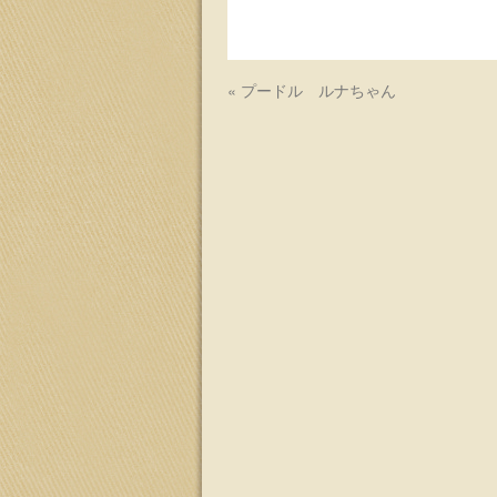
ッ
プ
«
プードル ルナちゃん