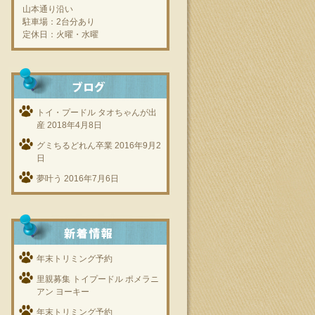
山本通り沿い
駐車場：2台分あり
定休日：火曜・水曜
トイ・プードル タオちゃんが出
産
2018年4月8日
グミちるどれん卒業
2016年9月2
日
夢叶う
2016年7月6日
年末トリミング予約
里親募集 トイプードル ポメラニ
アン ヨーキー
年末トリミング予約