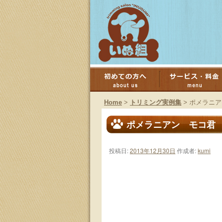
コ
ン
Home
>
トリミング実例集
>
ポメラニア
テ
ポメラニアン モコ君
ン
投稿日:
2013年12月30日
作成者:
kumi
ツ
へ
ス
キ