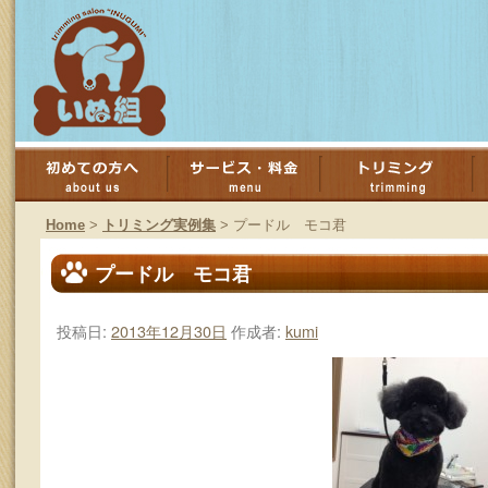
コ
ン
Home
>
トリミング実例集
>
プードル モコ君
テ
プードル モコ君
ン
投稿日:
2013年12月30日
作成者:
kumi
ツ
へ
ス
キ