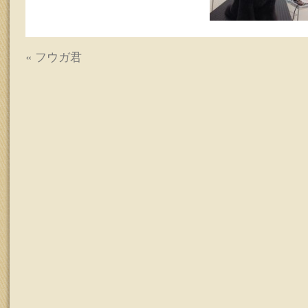
ッ
プ
«
フウガ君