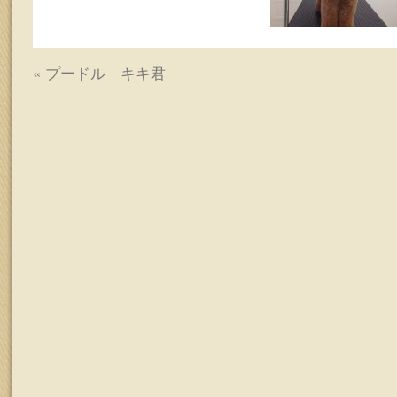
ッ
プ
«
プードル キキ君