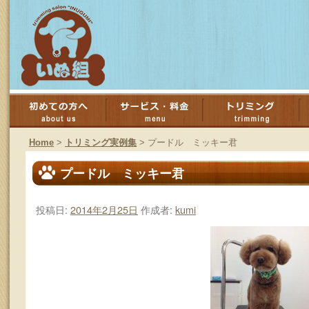
コ
ン
Home
>
トリミング実例集
>
プードル ミッキー君
テ
プードル ミッキー君
ン
投稿日:
2014年2月25日
作成者:
kumi
ツ
へ
ス
キ