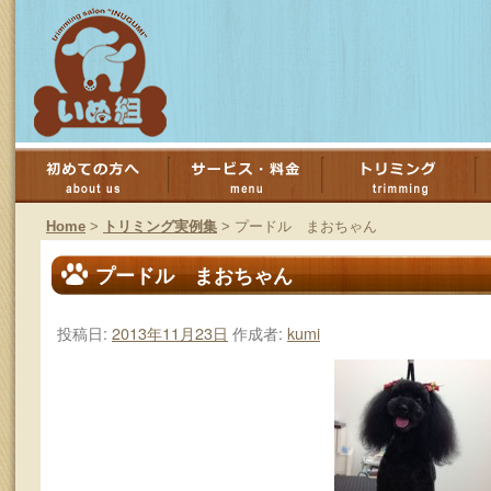
コ
ン
Home
>
トリミング実例集
>
プードル まおちゃん
テ
プードル まおちゃん
ン
投稿日:
2013年11月23日
作成者:
kumi
ツ
へ
ス
キ