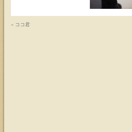
ッ
プ
«
ココ君