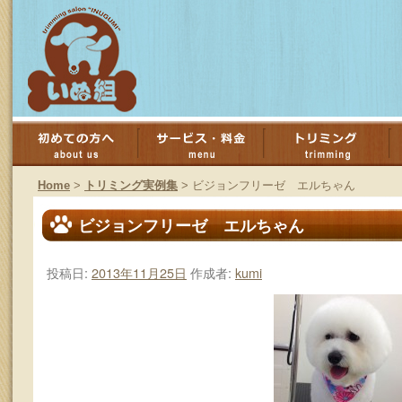
コ
ン
Home
>
トリミング実例集
>
ビジョンフリーゼ エルちゃん
テ
ビジョンフリーゼ エルちゃん
ン
投稿日:
2013年11月25日
作成者:
kumi
ツ
へ
ス
キ