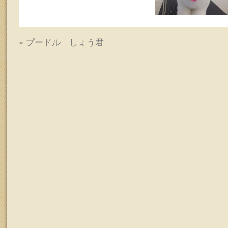
ッ
プ
«
プードル しょう君