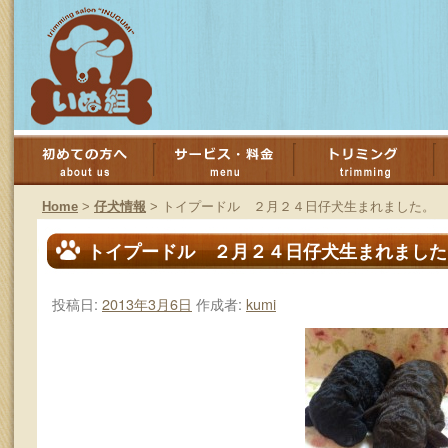
コ
ン
Home
>
仔犬情報
>
トイプードル ２月２４日仔犬生まれました。
テ
トイプードル ２月２４日仔犬生まれました
ン
投稿日:
2013年3月6日
作成者:
kumi
ツ
へ
ス
キ