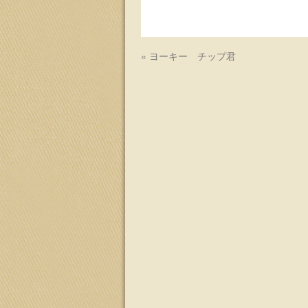
ッ
プ
«
ヨーキー チップ君