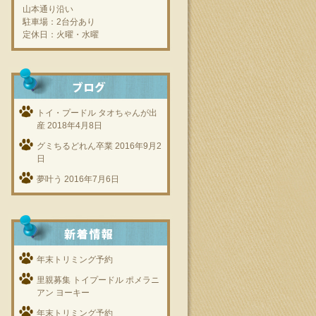
山本通り沿い
駐車場：2台分あり
定休日：火曜・水曜
トイ・プードル タオちゃんが出
産
2018年4月8日
グミちるどれん卒業
2016年9月2
日
夢叶う
2016年7月6日
年末トリミング予約
里親募集 トイプードル ポメラニ
アン ヨーキー
年末トリミング予約