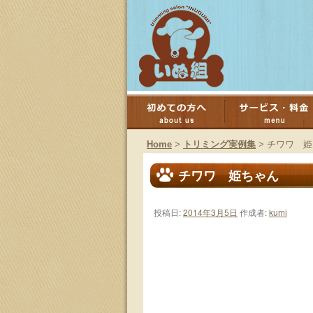
コ
ン
Home
>
トリミング実例集
>
チワワ 姫
テ
チワワ 姫ちゃん
ン
投稿日:
2014年3月5日
作成者:
kumi
ツ
へ
ス
キ