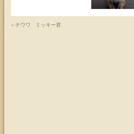
ッ
プ
«
チワワ ミッキー君