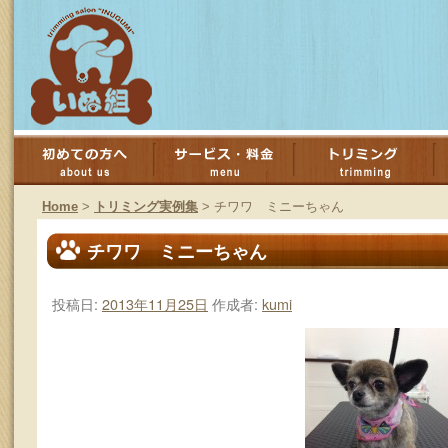
コ
ン
Home
>
トリミング実例集
>
チワワ ミニーちゃん
テ
チワワ ミニーちゃん
ン
投稿日:
2013年11月25日
作成者:
kumi
ツ
へ
ス
キ