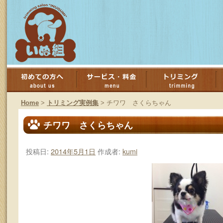
コ
ン
Home
>
トリミング実例集
>
チワワ さくらちゃん
テ
チワワ さくらちゃん
ン
投稿日:
2014年5月1日
作成者:
kumi
ツ
へ
ス
キ