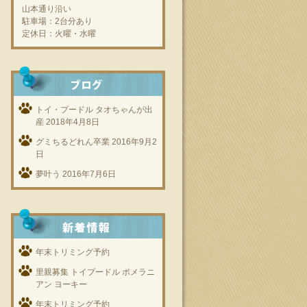
山本通り沿い
駐車場：2台分あり
定休日：火曜・水曜
トイ・プードル タオちゃんが出
産
2018年4月8日
グミちるどれん卒業
2016年9月2
日
夢叶う
2016年7月6日
年末トリミング予約
里親募集 トイプードル ポメラニ
アン ヨーキー
年末トリミング予約