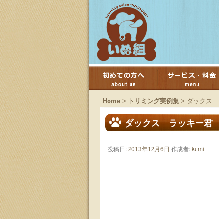
コ
ン
Home
>
トリミング実例集
>
ダックス 
テ
ダックス ラッキー君
ン
投稿日:
2013年12月6日
作成者:
kumi
ツ
へ
ス
キ