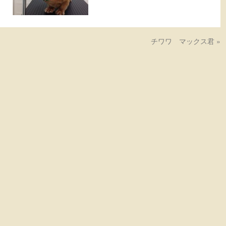
チワワ マックス君
»