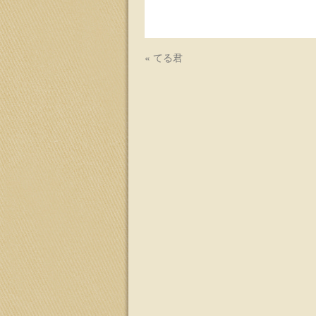
ッ
プ
«
てる君