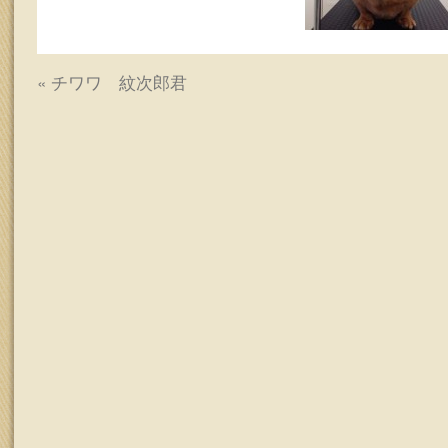
ッ
プ
«
チワワ 紋次郎君