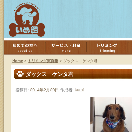
コ
ン
Home
>
トリミング実例集
>
ダックス ケンタ君
テ
ダックス ケンタ君
ン
投稿日:
2014年2月20日
作成者:
kumi
ツ
へ
ス
キ